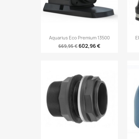
Aperçu rapide

Aquarius Eco Premium 13500
E
602,96 €
669,95 €