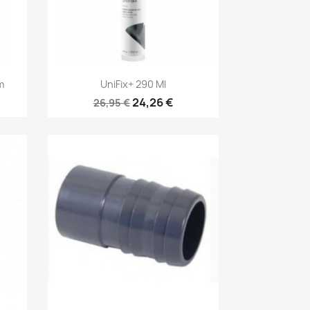
Aperçu rapide

m
UniFix+ 290 Ml
24,26 €
26,95 €