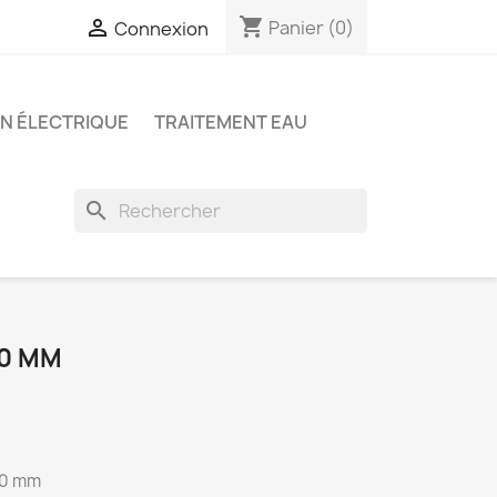
shopping_cart

Panier
(0)
Connexion
ON ÉLECTRIQUE
TRAITEMENT EAU
search
40 MM
40 mm