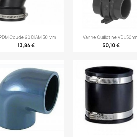
Aperçu rapide
Aperçu rapide


PDM Coude 90 DIAM 50 Mm
Vanne Guillotine VDL 50m
13,84 €
50,10 €