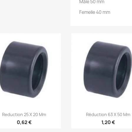
Mâle 50 mm
Femelle 40 mm
Aperçu rapide
Aperçu rapide


Reduction 25 X 20 Mm
Réduction 63 X 50 Mm
0,62 €
1,20 €