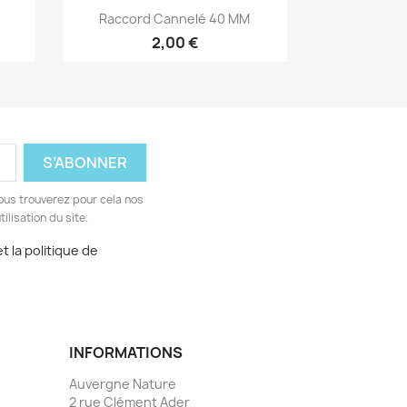
Aperçu rapide

Raccord Cannelé 40 MM
2,00 €
ous trouverez pour cela nos
ilisation du site.
t la politique de
INFORMATIONS
Auvergne Nature
2 rue Clément Ader