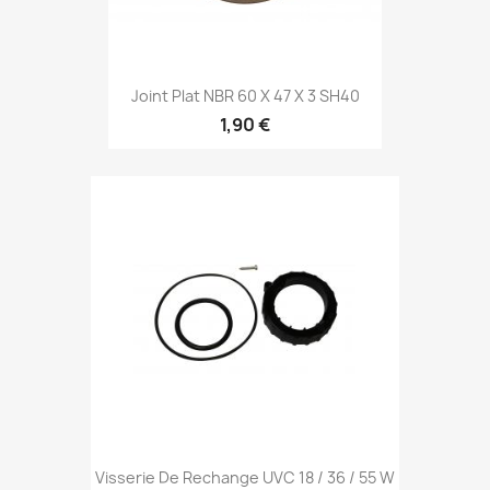
Joint Plat NBR 60 X 47 X 3 SH40
1,90 €
Visserie De Rechange UVC 18 / 36 / 55 W