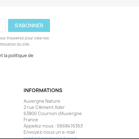
ous trouverez pour cela nos
ilisation du site.
t la politique de
INFORMATIONS
Auvergne Nature
2 rue Clément Ader
63800 Cournon d'Auvergne
France
Appelez-nous :
0668416363
Envoyez-nous un e-mail :
contact@materiel-bassin-