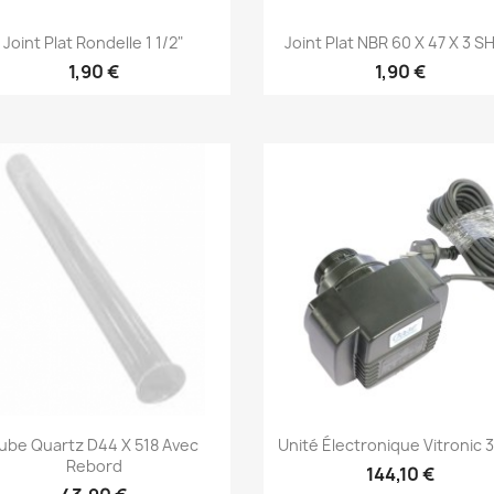
Aperçu rapide
Aperçu rapide


Joint Plat Rondelle 1 1/2"
Joint Plat NBR 60 X 47 X 3 S
1,90 €
1,90 €
Aperçu rapide
Aperçu rapide


ube Quartz D44 X 518 Avec
Unité Électronique Vitronic 
Rebord
144,10 €