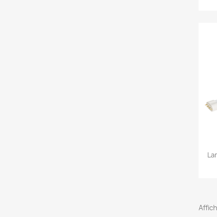
La
Affich