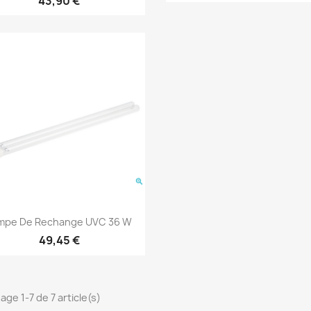
43,90 €
Aperçu rapide

mpe De Rechange UVC 36 W
49,45 €
age 1-7 de 7 article(s)