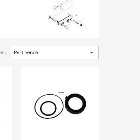

ar :
Pertinence