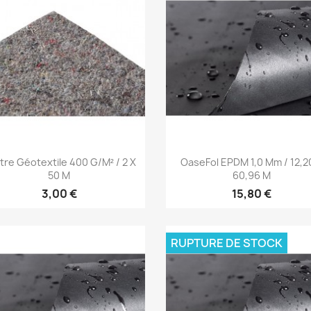
Aperçu rapide
Aperçu rapide


tre Géotextile 400 G/m² / 2 X
OaseFol EPDM 1,0 Mm / 12,2
50 M
60,96 M
3,00 €
15,80 €
RUPTURE DE STOCK