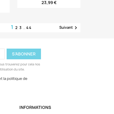
23,99 €
1

Suivant
2
3
…
44
ous trouverez pour cela nos
ilisation du site.
t la politique de
INFORMATIONS