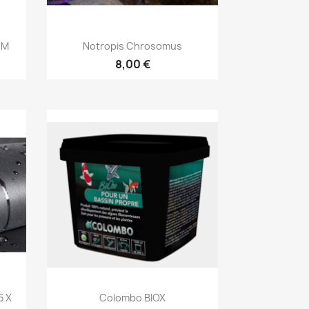
Aperçu rapide

5 M
Notropis Chrosomus
8,00 €
Aperçu rapide

5 X
Colombo BIOX