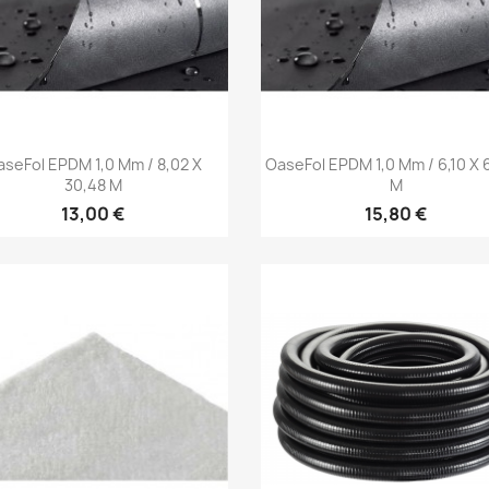
Aperçu rapide
Aperçu rapide


seFol EPDM 1,0 Mm / 8,02 X
OaseFol EPDM 1,0 Mm / 6,10 X 
30,48 M
M
13,00 €
15,80 €