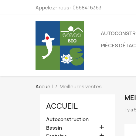
Appelez-nous :
0668416363
AUTOCONSTR
PIÈCES DÉTA
Accueil
Meilleures ventes
ME
ACCUEIL
Il y a
Autoconstruction

Bassin
