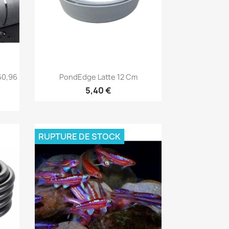
Aperçu rapide

60,96
PondEdge Latte 12 Cm
5,40 €
RUPTURE DE STOCK