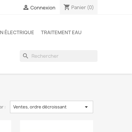
shopping_cart

Panier
(0)
Connexion
ON ÉLECTRIQUE
TRAITEMENT EAU
search

ar :
Ventes, ordre décroissant