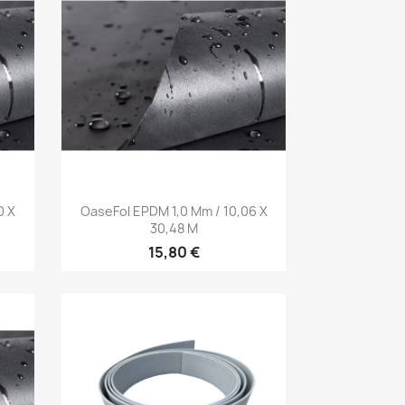
Aperçu rapide

0 X
OaseFol EPDM 1,0 Mm / 10,06 X
30,48 M
15,80 €