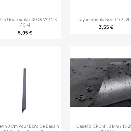
Aperçu rapide
Aperçu rapide


tre Géotextile 500 G/m² / 2 X
Tuyau Spiralé Noir 1 1/2", 2
40 M
3,55 €
5,95 €
Aperçu rapide
Aperçu rapide


et 40 Cm Pour Bord De Bassin
OaseFol EPDM 1,0 Mm / 15,2