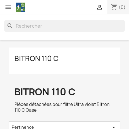
shopping_cart


(0)
search
BITRON 110 C
BITRON 110 C
Pièces détachées pour filtre Ultra violet Bitron
110 C Oase

Pertinence