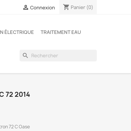
shopping_cart

Panier
(0)
Connexion
ON ÉLECTRIQUE
TRAITEMENT EAU
search
C 72 2014
itron 72 C Oase