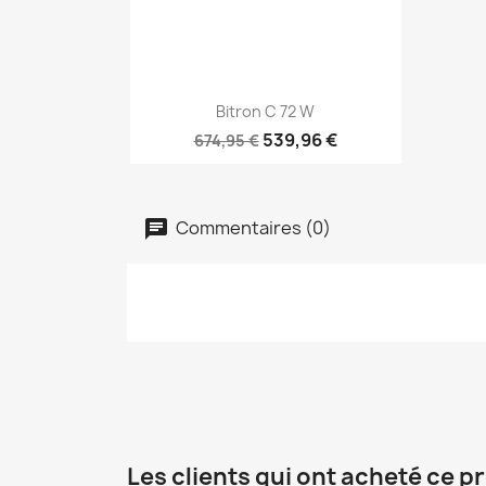
Aperçu rapide

Bitron C 72 W
539,96 €
674,95 €
Commentaires (0)
Les clients qui ont acheté ce p