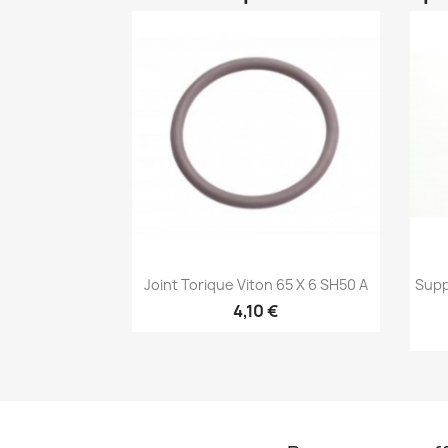
Aperçu rapide

Joint Torique Viton 65 X 6 SH50 A
Supp
4,10 €