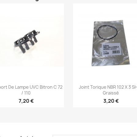
Aperçu rapide
Aperçu rapide


ort De Lampe UVC Bitron C 72
Joint Torique NBR 102 X 3 S
/ 110
Graissé
7,20 €
3,20 €