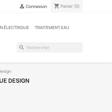
shopping_cart

Panier
(0)
Connexion
ON ÉLECTRIQUE
TRAITEMENT EAU
search
design
UE DESIGN