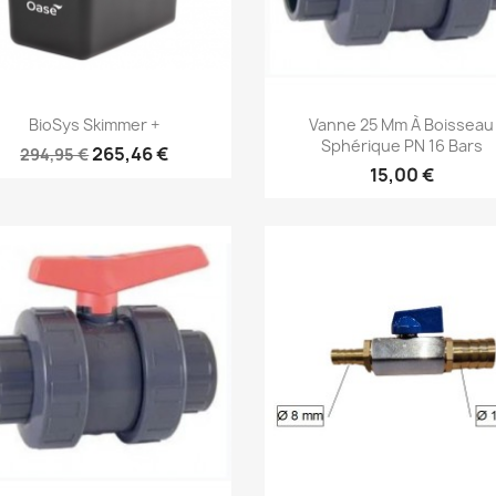
Aperçu rapide
Aperçu rapide


BioSys Skimmer +
Vanne 25 Mm À Boisseau
Sphérique PN 16 Bars
265,46 €
294,95 €
15,00 €