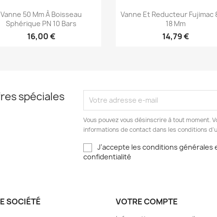
Aperçu rapide
Aperçu rapide


Vanne 50 Mm À Boisseau
Vanne Et Reducteur Fujimac
Sphérique PN 10 Bars
18 Mm
16,00 €
14,79 €
res spéciales
Vous pouvez vous désinscrire à tout moment. V
informations de contact dans les conditions d'ut
J'accepte les conditions générales e
confidentialité
E SOCIÉTÉ
VOTRE COMPTE