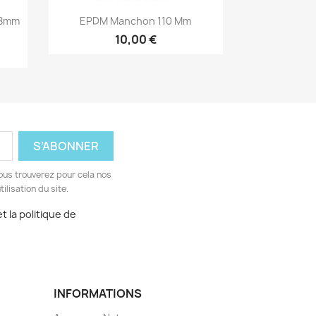
Aperçu rapide

 8mm
EPDM Manchon 110 Mm
10,00 €
ous trouverez pour cela nos
ilisation du site.
t la politique de
INFORMATIONS