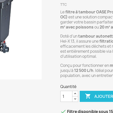
TTC
Le
filtre à tambour OASE 
OC)
est une solution compact
garder votre bassin parfaitem
m³ avec poissons
ou
20 m³ 
Doté d’un
tambour autonet
Hel-X 13, il assure une
filtrat
efficacement les déchets et 
est entièrement possible via 
d’utilisation optimal.
Conçu pour fonctionner en
m
jusqu’à
12 500 L/h
. Idéal pou
population, avec un entretien
Quantité

AJOUTER

Filtre disponible sous 1