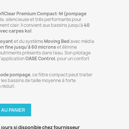
ProfiClear Premium Compact-M (pompage
e, silencieuse et très performante pour
ent clair. Il convient aux bassins jusqu’à
40
avec carpes koï
.
toyant
et du système
Moving Bed
avec média
ion fine jusqu’à 60 microns
et élimine
nutriments présents dans l’eau. Son pilotage
l’application
OASE Control
, pour un confort
ode pompage
, ce filtre compact peut traiter
r les bassins de taille moyenne à forte
 réduit.
 AU PANIER
5 jours si disponible chez fournisseur