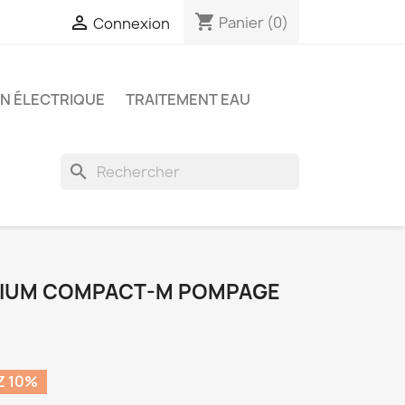
shopping_cart

Panier
(0)
Connexion
ON ÉLECTRIQUE
TRAITEMENT EAU
search
MIUM COMPACT-M POMPAGE
Z 10%