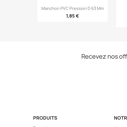
Aperçu rapide

Manchon PVC Pression D 63 Mm
1,85 €
Recevez nos off
PRODUITS
NOTR