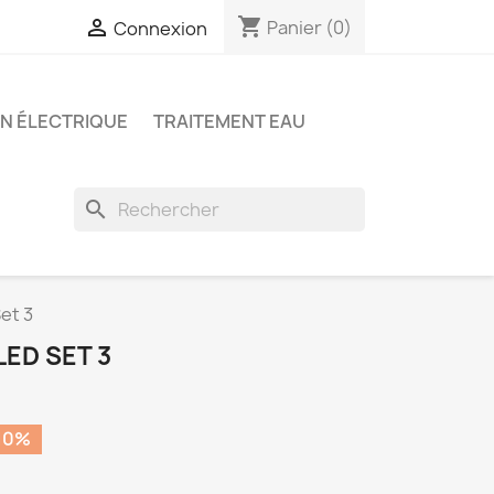
shopping_cart

Panier
(0)
Connexion
ON ÉLECTRIQUE
TRAITEMENT EAU
search
et 3
ED SET 3
10%