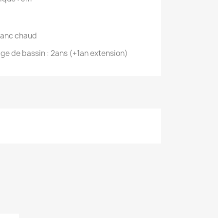
blanc chaud
age de bassin : 2ans (+1an extension)