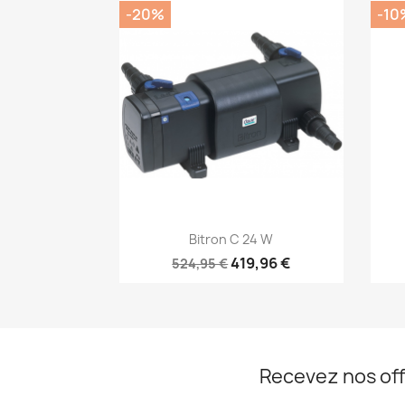
-20%
-10
Aperçu rapide

Bitron C 24 W
419,96 €
524,95 €
Recevez nos off