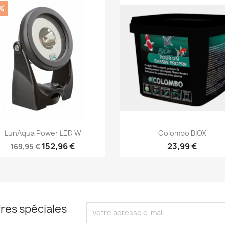
%
Aperçu rapide
Aperçu rapide


LunAqua Power LED W
Colombo BIOX
152,96 €
23,99 €
169,95 €
res spéciales