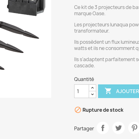
Ce kit de 3 projecteurs de ba
marque Oase.
Les projecteurs lunaqua powe
transformateur.
Ils possèdent un flux lumine
watts et ils ne consomment q
Ils s'adaptent parfaitement s
cascade.
Quantité

AJOUTER

Rupture de stock
Partager