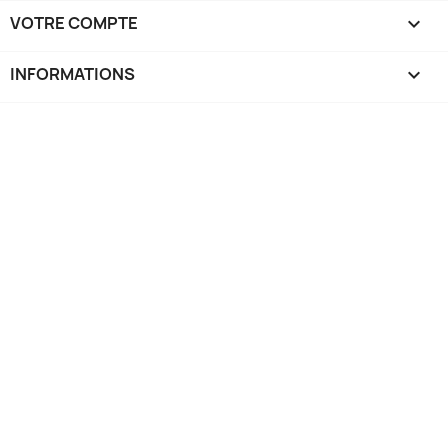
VOTRE COMPTE

INFORMATIONS
keyboard_arrow_down