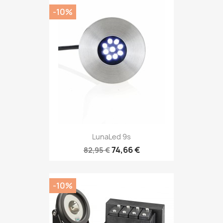
-10%
LunaLed 9s
74,66 €
82,95 €
-10%