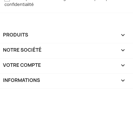
confidentialité
PRODUITS

NOTRE SOCIÉTÉ

VOTRE COMPTE

INFORMATIONS
keyboard_arrow_down