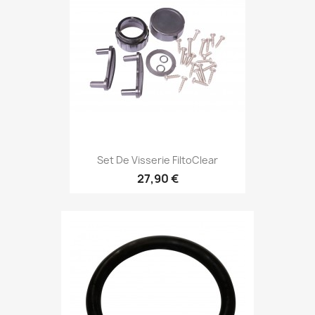
Set De Visserie FiltoClear
27,90 €