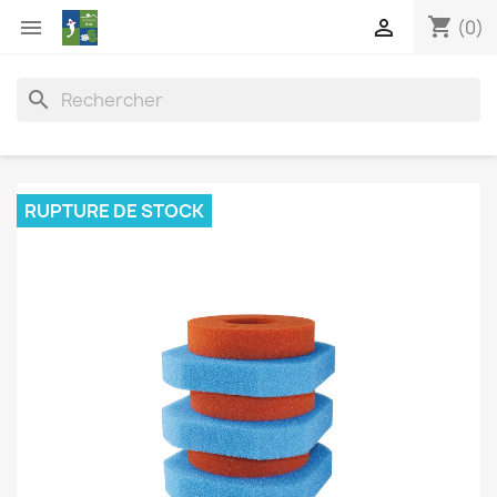
shopping_cart


(0)
search
RUPTURE DE STOCK