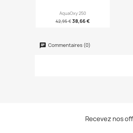
Aperçu rapide

AquaOxy 250
38,66 €
42,95 €
Commentaires (0)
Recevez nos off