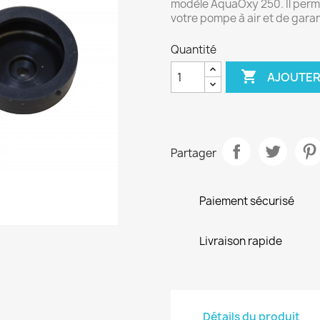
modèle AquaOxy 250. Il perm
votre pompe à air et de gara
Quantité

AJOUTER
Partager
Paiement sécurisé
Livraison rapide
Détails du produit