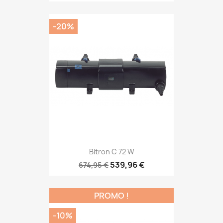
-20%
Bitron C 72 W
539,96 €
674,95 €
PROMO !
-10%