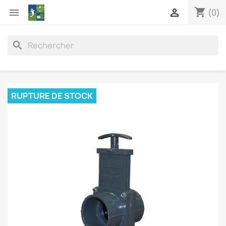
shopping_cart


(0)
search
RUPTURE DE STOCK