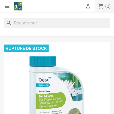
shopping_cart


(0)
search
RUPTURE DE STOCK