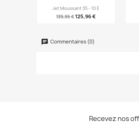
Aperçu rapide

Jet Moussant 35 - 10 E
125,96 €
139,95 €
Commentaires (0)
Recevez nos off