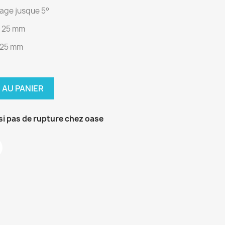
lage jusque 5°
' 25 mm
' 25 mm
 AU PANIER
si pas de rupture chez oase