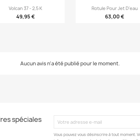
Aperçu rapide
Aperçu rapide


Volcan 37 - 2,5 K
Rotule Pour Jet D'eau
49,95 €
63,00 €
Aucun avis n'a été publié pour le moment.
res spéciales
Vous pouvez vous désinscrire à tout moment. V