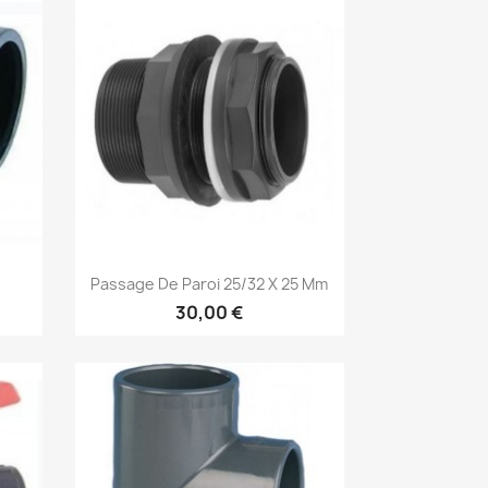
Aperçu rapide

Passage De Paroi 25/32 X 25 Mm
30,00 €