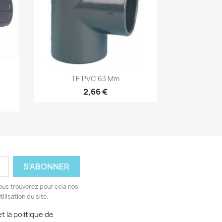
Aperçu rapide

TE PVC 63 Mm
2,66 €
ous trouverez pour cela nos
ilisation du site.
t la politique de