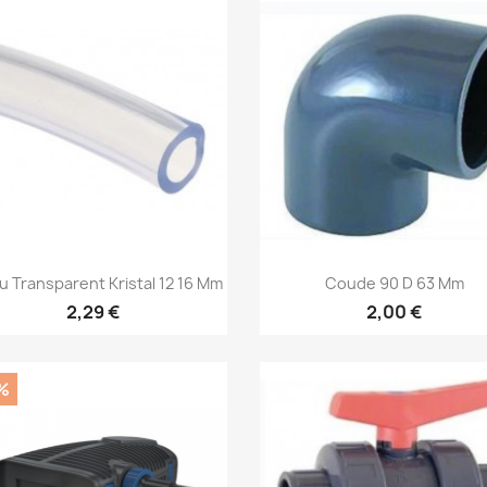
Aperçu rapide
Aperçu rapide


u Transparent Kristal 12 16 Mm
Coude 90 D 63 Mm
2,29 €
2,00 €
%