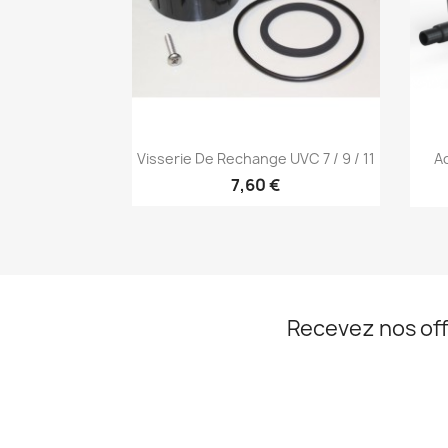
Aperçu rapide

Visserie De Rechange UVC 7 / 9 / 11
A
7,60 €
Recevez nos off