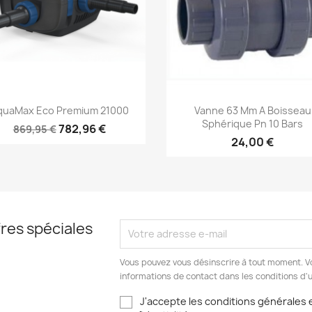
Aperçu rapide
Aperçu rapide


quaMax Eco Premium 21000
Vanne 63 Mm A Boisseau
Sphérique Pn 10 Bars
782,96 €
869,95 €
24,00 €
res spéciales
Vous pouvez vous désinscrire à tout moment. V
informations de contact dans les conditions d'ut
J'accepte les conditions générales e