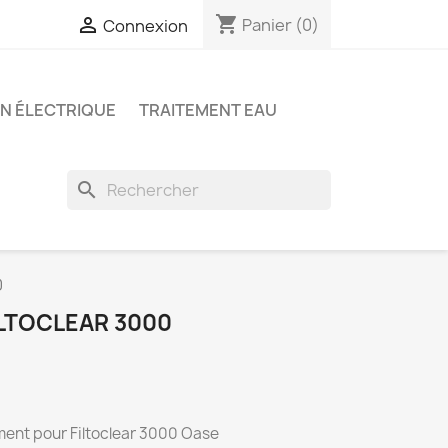
shopping_cart

Panier
(0)
Connexion
ON ÉLECTRIQUE
TRAITEMENT EAU
search
0
ILTOCLEAR 3000
ent pour Filtoclear 3000 Oase