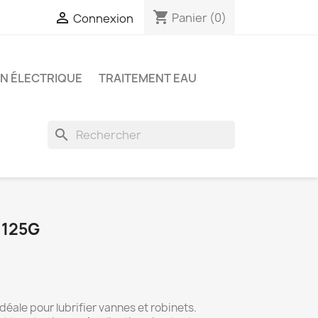
shopping_cart

Panier
(0)
Connexion
ON ÉLECTRIQUE
TRAITEMENT EAU
search
 125G
déale pour lubrifier vannes et robinets.