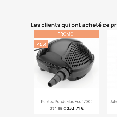
Les clients qui ont acheté ce p
PROMO !
-15%
Aperçu rapide

Pontec PondoMax Eco 17000
Joi
233,71 €
274,95 €