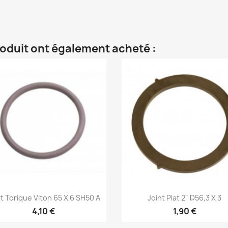
roduit ont également acheté :
Aperçu rapide
Aperçu rapide


nt Torique Viton 65 X 6 SH50 A
Joint Plat 2" D56,3 X 3
4,10 €
1,90 €