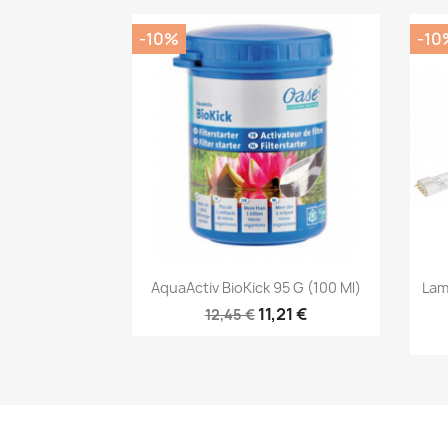
-10%
-10
Aperçu rapide

AquaActiv BioKick 95 G (100 Ml)
Lam
11,21 €
12,45 €