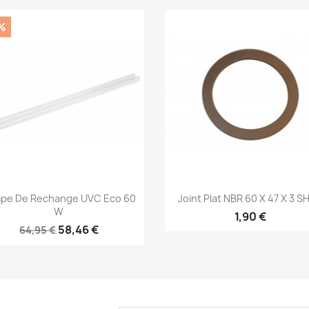
%
Aperçu rapide
Aperçu rapide


pe De Rechange UVC Eco 60
Joint Plat NBR 60 X 47 X 3 S
W
1,90 €
58,46 €
64,95 €