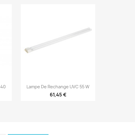
Aperçu rapide

H40
Lampe De Rechange UVC 55 W
61,45 €