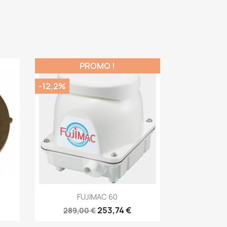
PROMO !
-12,2%
Aperçu rapide

FUJIMAC 60
253,74 €
289,00 €