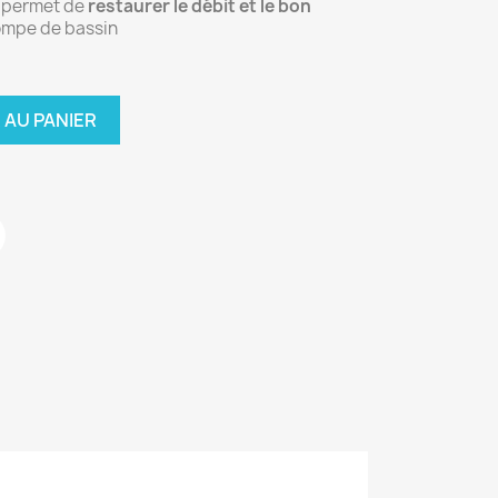
i permet de
restaurer le débit et le bon
ompe de bassin
 AU PANIER