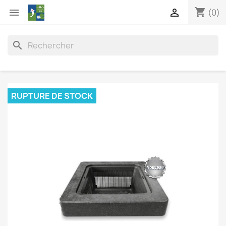
shopping_cart


(0)
search
RUPTURE DE STOCK