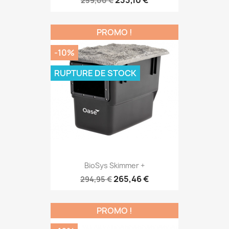
233,10 €
259,00 €
PROMO !
-10%
RUPTURE DE STOCK
BioSys Skimmer +
265,46 €
294,95 €
PROMO !