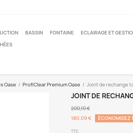
UCTION
BASSIN
FONTAINE
ECLAIRAGE ET GESTI
CHÉES
res Oase
ProfiClear Premium Oase
Joint de rechange 
JOINT DE RECHAN
200,10 €
180,09 €
ÉCONOMISEZ 
TTC