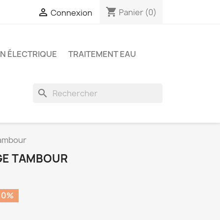
shopping_cart

Panier
(0)
Connexion
ON ÉLECTRIQUE
TRAITEMENT EAU
search
tambour
GE TAMBOUR
10%