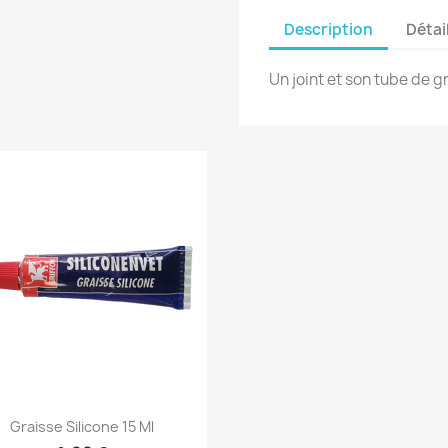
Description
Détai
Un joint et son tube de 
Aperçu rapide

Graisse Silicone 15 Ml