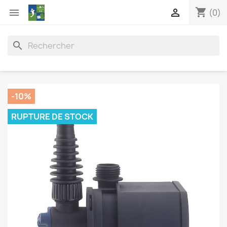
shopping_cart


(0)
search
-10%
RUPTURE DE STOCK