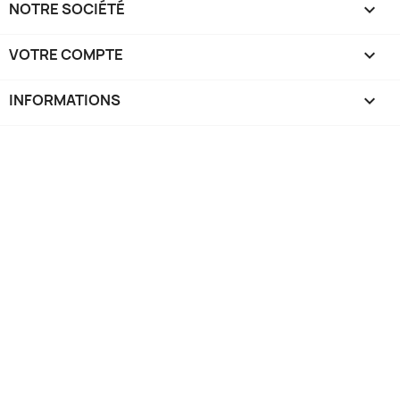
NOTRE SOCIÉTÉ

VOTRE COMPTE

INFORMATIONS
keyboard_arrow_down