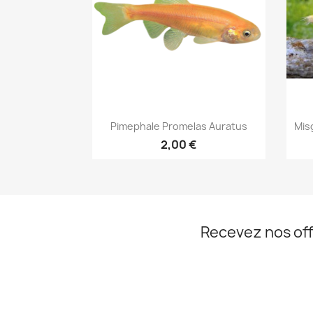
Aperçu rapide

Pimephale Promelas Auratus
Mis
2,00 €
Recevez nos off