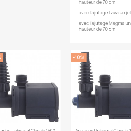
hauteur de 70 cm
avec l'ajutage Lava un j
avec l'ajutage Magma un 
hauteur de 70 cm
%
-10%
Aperçu rapide
Aperçu rapide


arius Universal Classic 1500
Aquarius Universal Classic 