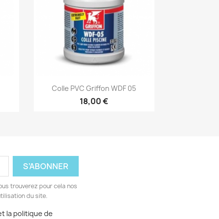
Aperçu rapide

Colle PVC Griffon WDF 05
18,00 €
ous trouverez pour cela nos
ilisation du site.
t la politique de