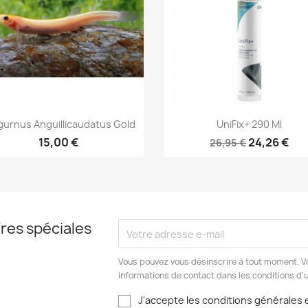
Aperçu rapide
Aperçu rapide


gurnus Anguillicaudatus Gold
UniFix+ 290 Ml
15,00 €
24,26 €
26,95 €
res spéciales
Vous pouvez vous désinscrire à tout moment. V
informations de contact dans les conditions d'ut
J'accepte les conditions générales e