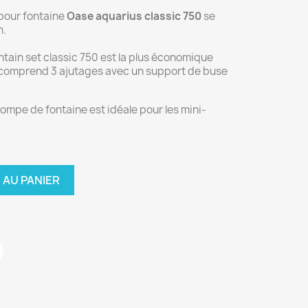
 pour fontaine
Oase aquarius classic 750
se
n.
ain set classic 750 est la plus économique
comprend 3 ajutages avec un support de buse
ompe de fontaine est idéale pour les mini-
 AU PANIER