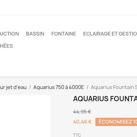
UCTION
BASSIN
FONTAINE
ECLAIRAGE ET GESTI
CHÉES
r jet d'eau
Aquarius 750 à 4000E
Aquarius Fountain S
AQUARIUS FOUNTAI
44,95 €
40,46 €
ÉCONOMISEZ 1
TTC