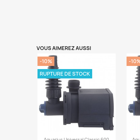
VOUS AIMEREZ AUSSI
-10%
-10
RUPTURE DE STOCK
Aperçu rapide

Aquarius Universal Classic 600
Aqu