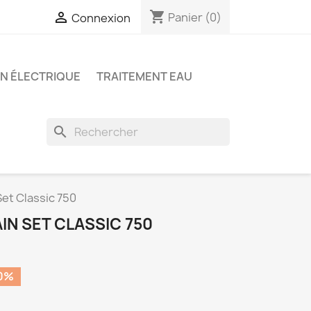
shopping_cart

Panier
(0)
Connexion
ON ÉLECTRIQUE
TRAITEMENT EAU
search
et Classic 750
N SET CLASSIC 750
0%