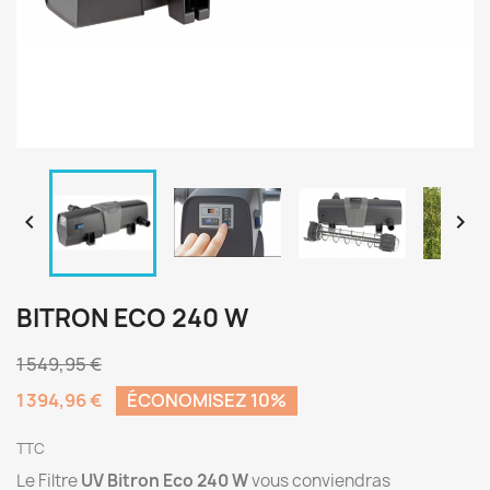


BITRON ECO 240 W
1 549,95 €
1 394,96 €
ÉCONOMISEZ 10%
TTC
Le Filtre
UV Bitron Eco 240 W
vous conviendras