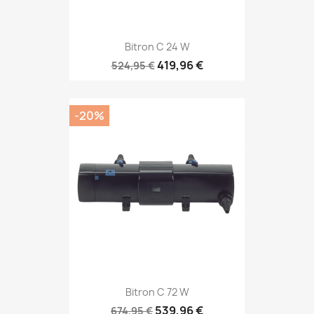
Bitron C 24 W
419,96 €
524,95 €
-20%
Bitron C 72 W
539,96 €
674,95 €