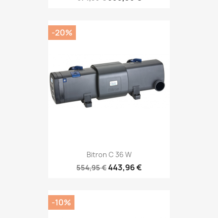
-20%
Bitron C 36 W
443,96 €
554,95 €
-10%