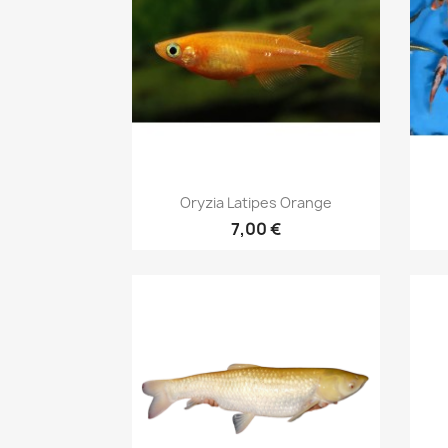
Aperçu rapide

Oryzia Latipes Orange
7,00 €