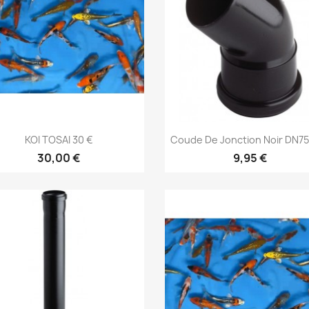
Aperçu rapide
Aperçu rapide


KOI TOSAI 30 €
Coude De Jonction Noir DN7
30,00 €
9,95 €