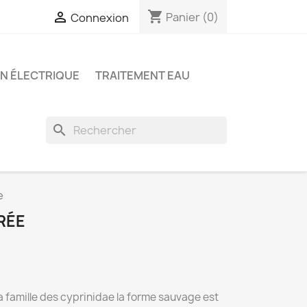
shopping_cart

Panier
(0)
Connexion
ON ÉLECTRIQUE
TRAITEMENT EAU
search
e
RÉE
la famille des cyprinidae la forme sauvage est