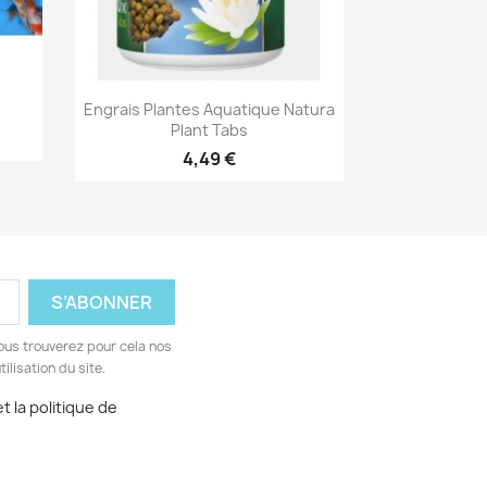
Aperçu rapide

Engrais Plantes Aquatique Natura
Plant Tabs
4,49 €
ous trouverez pour cela nos
ilisation du site.
t la politique de