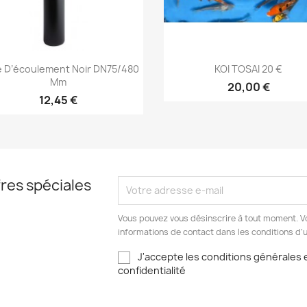
Aperçu rapide
Aperçu rapide


 D’écoulement Noir DN75/480
KOI TOSAI 20 €
Mm
20,00 €
12,45 €
res spéciales
Vous pouvez vous désinscrire à tout moment. V
informations de contact dans les conditions d'ut
J'accepte les conditions générales e
confidentialité