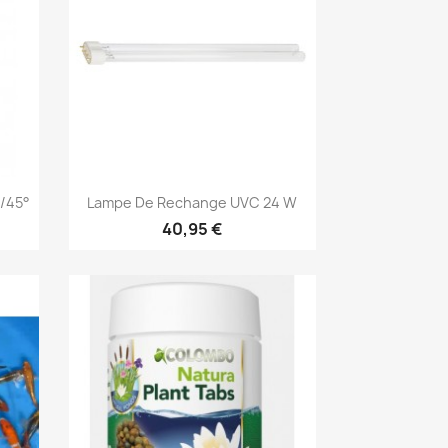
Aperçu rapide

5/45°
Lampe De Rechange UVC 24 W
40,95 €