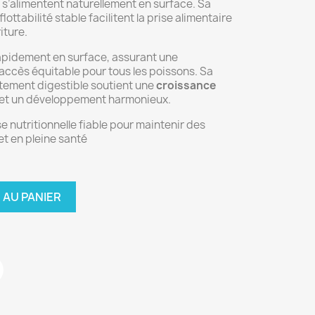
 s’alimentent naturellement en surface. Sa
ottabilité stable facilitent la prise alimentaire
iture.
apidement en surface, assurant une
accès équitable pour tous les poissons. Sa
utement digestible soutient une
croissance
é et un développement harmonieux.
e nutritionnelle fiable pour maintenir des
et en pleine santé
 AU PANIER