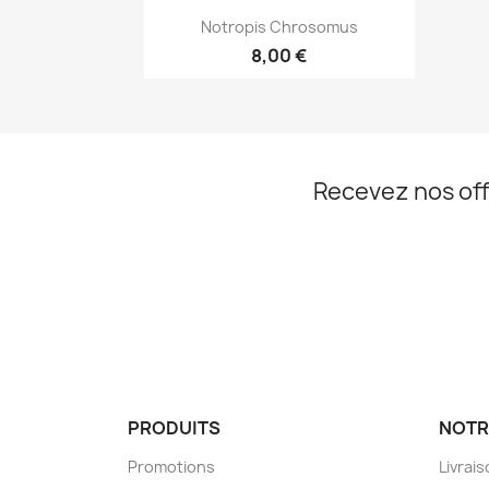
Aperçu rapide

Notropis Chrosomus
8,00 €
Recevez nos off
PRODUITS
NOTR
Promotions
Livrai