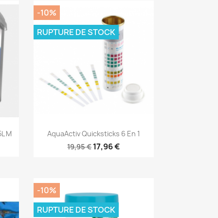
-10%
RUPTURE DE STOCK
Aperçu rapide

5L M
AquaActiv Quicksticks 6 En 1
17,96 €
19,95 €
-10%
RUPTURE DE STOCK