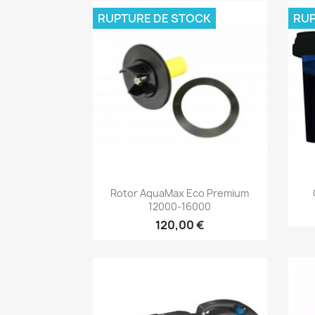
RUPTURE DE STOCK
RUP
Aperçu rapide

Rotor AquaMax Eco Premium
12000-16000
120,00 €