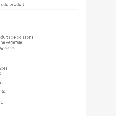
ls du produit
oduits de poissons
ine végétale
égétales
acés
e
es :
7 %
 %