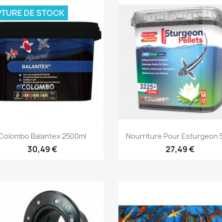
TURE DE STOCK
Aperçu rapide
Aperçu rapide


Colombo Balantex 2500ml
Nourriture Pour Esturgeon 
30,49 €
27,49 €