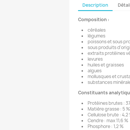
Description
Détai
Composition :
céréales
légumes
poissons et sous pr
sous produits d'orig
extraits protéines v
levures
huiles et graisses
algues
mollusques et crust
substances minéral
Constituants analytiqu
Protéines brutes : 3
Matière grasse : 5 %
Cellulose brute : 4,2
Cendre : max 11,6 %
Phosphore : 1,2 %