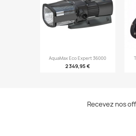
Aperçu rapide

AquaMax Eco Expert 36000
2 349,95 €
Recevez nos off