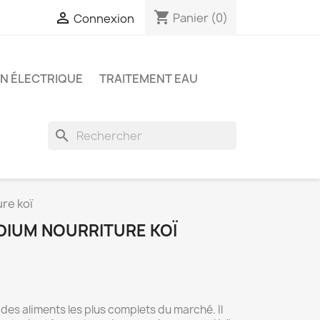
shopping_cart

Panier
(0)
Connexion
ON ÉLECTRIQUE
TRAITEMENT EAU
search
re koï
DIUM NOURRITURE KOÏ
des aliments les plus complets du marché. Il