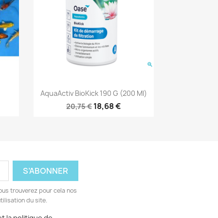
Aperçu rapide

AquaActiv BioKick 190 G (200 Ml)
18,68 €
20,75 €
ous trouverez pour cela nos
ilisation du site.
t la politique de