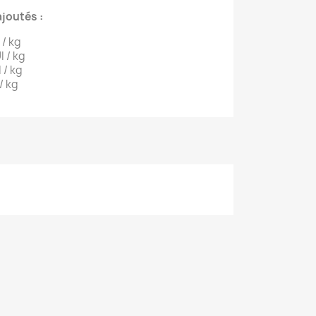
joutés :
 / kg
I / kg
 / kg
/ kg