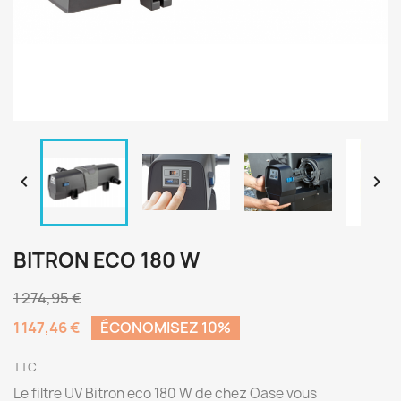


BITRON ECO 180 W
1 274,95 €
1 147,46 €
ÉCONOMISEZ 10%
TTC
Le filtre UV Bitron eco 180 W de chez Oase vous