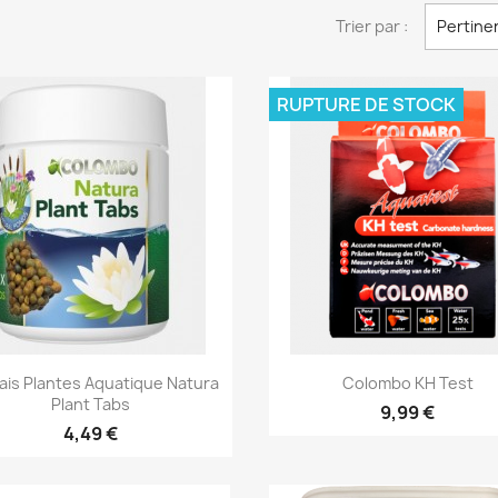
Trier par :
Pertine
RUPTURE DE STOCK
Aperçu rapide
Aperçu rapide


ais Plantes Aquatique Natura
Colombo KH Test
Plant Tabs
9,99 €
4,49 €