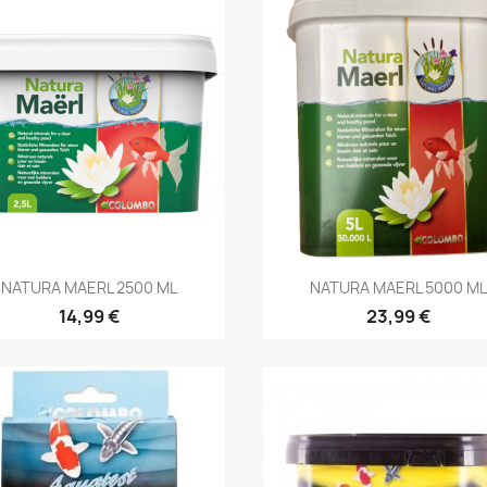
Aperçu rapide
Aperçu rapide


NATURA MAERL 2500 ML
NATURA MAERL 5000 ML
14,99 €
23,99 €