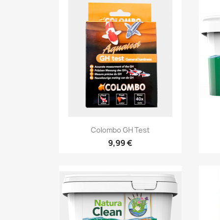
Aperçu rapide

Colombo GH Test
9,99 €